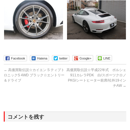
Facebook
Hatena
twitter
Google+
LINE
←
高価買取伝説☆カイエン S ティプト
高価買取伝説☆平成22年式 ポルシェ
ロニックS 4WD ブラック☆エントリー
911カレラPDK 白/スポーツクロノ
＆ドライブ
PKG/シートヒーター前席/社外19イン
チAW
→
コメントを残す