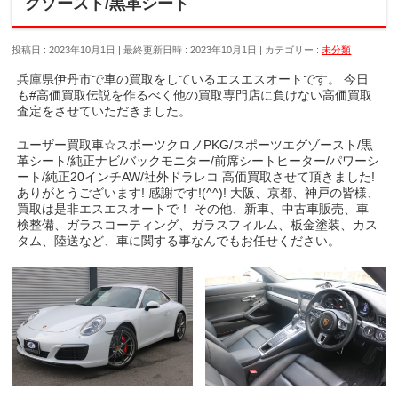
グゾースト/黒革シート
投稿日 : 2023年10月1日
最終更新日時 : 2023年10月1日
カテゴリー :
未分類
兵庫県伊丹市で車の買取をしているエスエスオートです。 今日
も#高価買取伝説を作るべく他の買取専門店に負けない高価買取
査定をさせていただきました。
ユーザー買取車☆スポーツクロノPKG/スポーツエグゾースト/黒
革シート/純正ナビ/バックモニター/前席シートヒーター/パワーシ
ート/純正20インチAW/社外ドラレコ 高価買取させて頂きました!
ありがとうございます! 感謝です!(^^)! 大阪、京都、神戸の皆様、
買取は是非エスエスオートで！ その他、新車、中古車販売、車
検整備、ガラスコーティング、ガラスフィルム、板金塗装、カス
タム、陸送など、車に関する事なんでもお任せください。