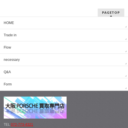
PAGETOP
HOME
Trade in
Flow
necessary
Q&A
Form
TEL
072-773-4321