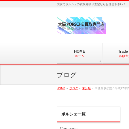
大阪でポルシェの買取見積り査定ならお任せ下さい！
HOME
Trade 
ホーム
高額査
ブログ
HOME
»
ブログ
»
未分類
»
高価買取伝説☆平成27年式
ポルシェ一覧
Company