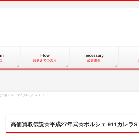
in
Flow
necessary
定
買取までの流れ
必要書類
☆ポルシェ 911カレラS PDK☆
高価買取伝説☆平成27年式☆ポルシェ 911カレラS 