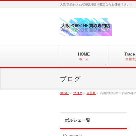
大阪でポルシェの買取見積り査定ならお任せ下さい！
HOME
Trade 
ホーム
高額査
ブログ
HOME
»
ブログ
»
未分類
»
高価買取伝説☆平成26年式
ポルシェ一覧
Company