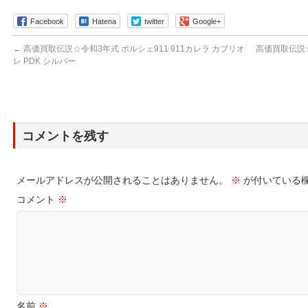
Facebook
Hatena
twitter
Google+
←
高価買取伝説☆令和3年式 ポルシェ911 911カレラ カブリオ
高価買取伝説☆
レ PDK シルバー
コメントを残す
メールアドレスが公開されることはありません。
※
が付いている
コメント
※
名前
※