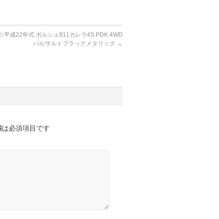
平成22年式 ポルシェ911カレラ4S PDK 4WD
バルサルトブラックメタリック
→
欄は必須項目です