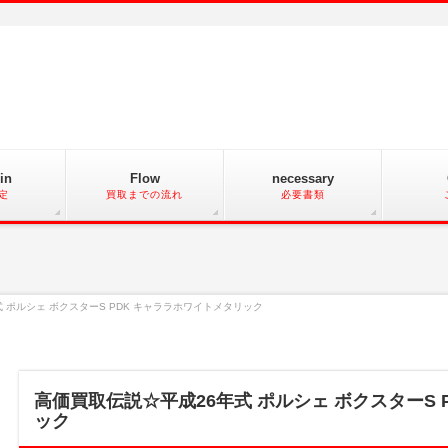
in
Flow
necessary
定
買取までの流れ
必要書類
 ポルシェ ボクスターS PDK キャララホワイトメタリック
高価買取伝説☆平成26年式 ポルシェ ボクスターS 
ック