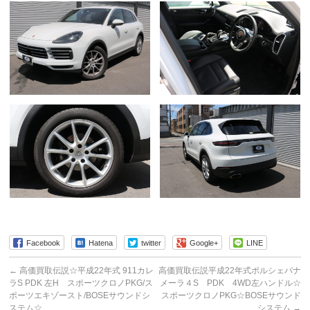
Facebook
Hatena
twitter
Google+
LINE
←
高価買取伝説☆平成22年式 911カレ
高価買取伝説平成22年式ポルシェパナ
ラS PDK 左H スポーツクロノPKG/ス
メーラ４S PDK 4WD左ハンドル☆
ポーツエキゾースト/BOSEサウンドシ
スポーツクロノPKG☆BOSEサウンド
ステム☆
システム
→