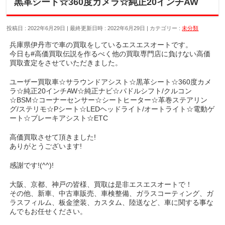
黒革シート☆360度カメラ☆純正20インチAW
投稿日 : 2022年6月29日
最終更新日時 : 2022年6月29日
カテゴリー :
未分類
兵庫県伊丹市で車の買取をしているエスエスオートです。
今日も#高価買取伝説を作るべく他の買取専門店に負けない高価
買取査定をさせていただきました。
ユーザー買取車☆サラウンドアシスト☆黒革シート☆360度カメ
ラ☆純正20インチAW☆純正ナビ☆パドルシフト/クルコン
☆BSM☆コーナーセンサー☆シートヒーター☆革巻ステアリン
グ/ステリモ☆Pシート☆LEDヘッドライト/オートライト☆電動ゲ
ート☆ブレーキアシスト☆ETC
高価買取させて頂きました!
ありがとうございます!
感謝です!(^^)!
大阪、京都、神戸の皆様、買取は是非エスエスオートで！
その他、新車、中古車販売、車検整備、ガラスコーティング、ガ
ラスフィルム、板金塗装、カスタム、陸送など、車に関する事な
んでもお任せください。