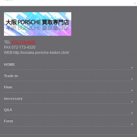
TEL
072-773-4321
FAX 072-773-4320
WEB:http://oosaka.porsche-kaitori.click/
HOME
Trade in
Flow
necessary
Q&A
Form