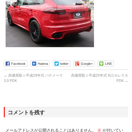
Facebook
Hatena
twitter
Google+
LINE
←
高価買取☆平成29年式 パナメーラ
高価買取☆平成25年式 911カレラＳ
3.0 PDK
PDK
→
コメントを残す
メールアドレスが公開されることはありません。
※
が付いてい