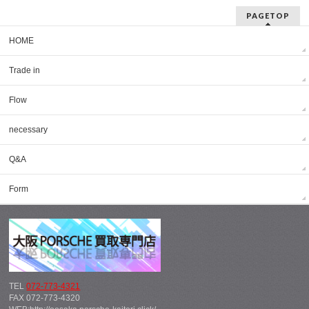
PAGETOP
HOME
Trade in
Flow
necessary
Q&A
Form
TEL
072-773-4321
FAX 072-773-4320