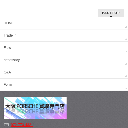
PAGETOP
HOME
Trade in
Flow
necessary
Q&A
Form
TEL
072-773-4321