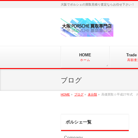
大阪でポルシェの買取見積り査定ならお任せ下さい！
HOME
Trade 
ホーム
高額査
ブログ
HOME
»
ブログ
»
未分類
»
高価買取☆平成27年式 
ポルシェ一覧
Company