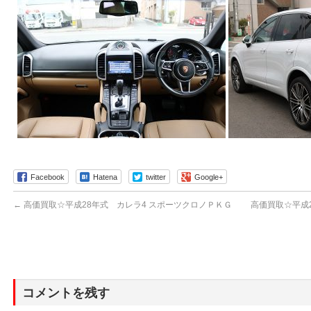
Facebook
Hatena
twitter
Google+
←
高価買取☆平成28年式 カレラ4 スポーツクロノＰＫＧ
高価買取☆平成
コメントを残す