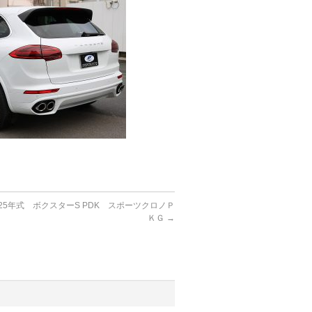
25年式 ボクスターS PDK スポーツクロノＰ
ＫＧ
→