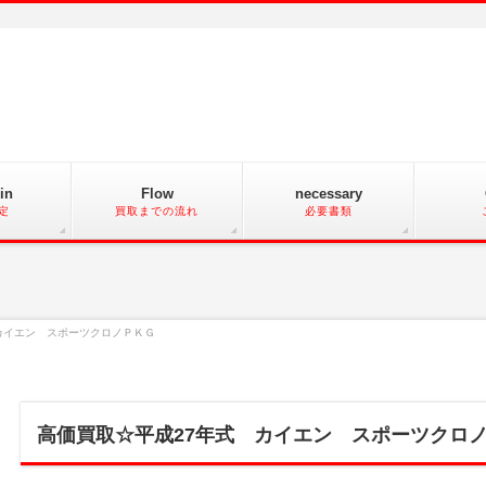
in
Flow
necessary
定
買取までの流れ
必要書類
カイエン スポーツクロノＰＫＧ
高価買取☆平成27年式 カイエン スポーツクロ