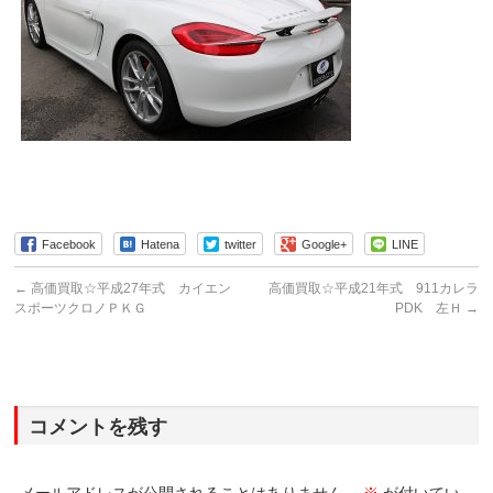
Facebook
Hatena
twitter
Google+
LINE
←
高価買取☆平成27年式 カイエン
高価買取☆平成21年式 911カレラ
スポーツクロノＰＫＧ
PDK 左Ｈ
→
コメントを残す