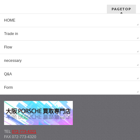
PAGETOP
HOME
Trade in
Flow
necessary
Q&A
Form
TEL
072-773-4321
FAX 072-773-4320