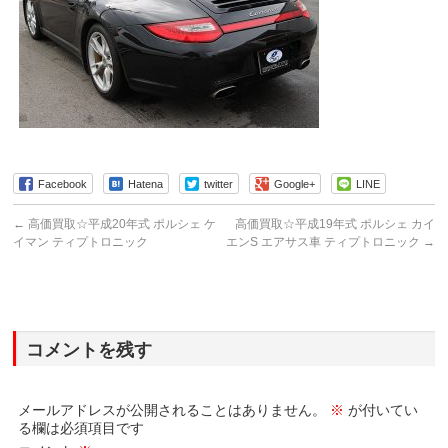
Facebook
Hatena
twitter
Google+
LINE
←
高価買取☆平成20年式 ポルシェ ケ
高価買取☆平成19年式 ポルシェ カイ
イマン ティプトロニック
エンS エアサス車 ティプトロニック
→
コメントを残す
メールアドレスが公開されることはありません。
※
が付いてい
る欄は必須項目です