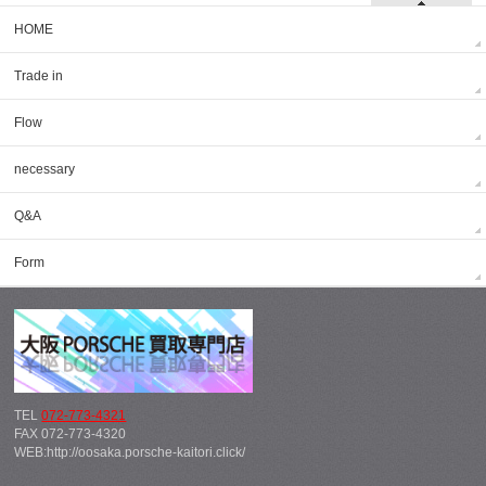
HOME
Trade in
Flow
necessary
Q&A
Form
TEL
072-773-4321
FAX 072-773-4320
WEB:http://oosaka.porsche-kaitori.click/