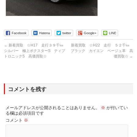
Facebook
Hatena
twitter
Google+
LINE
←
新着買取 ☆H17 走行３９千㎞
新着買取 ☆H22 走行 ５２千㎞
シルバー 極上ボクスターS ティプ
ブラック カイエン ベージュ革 高
トロニックS 高価買取☆
価買取☆
→
コメントを残す
メールアドレスが公開されることはありません。
※
が付いてい
る欄は必須項目です
コメント
※