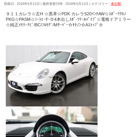
投稿日 : 2018年5月11日
最終更新日時 : 2018年5月11日
カテゴリー :
未分類
９１１カレラ☆左H ☆黒革☆PDK カレラS20ｲﾝﾁAW☆ｽﾎﾟｰﾂｸﾛﾉ
PKG☆PASM☆ｼｰﾄﾋｰﾀｰ☆4本出しｽﾎﾟ-ﾂﾃｰﾙﾊﾟｲﾌﾟ☆電格ドアミラー
☆純正ﾒﾓﾘｰﾅﾋﾞ/BC/ﾌﾙｾｸﾞ/Mｻｰﾊﾞｰ☆ｷｾﾉﾝ☆Aｽﾄｯﾌﾟ☆