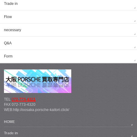
Trade in
Flow
necessary
Q&A
Form
TEL
072-773-4321
FAX 072-773-4320
WEB:http://oosaka.porsche-kaitori.click/
HOME
Trade in