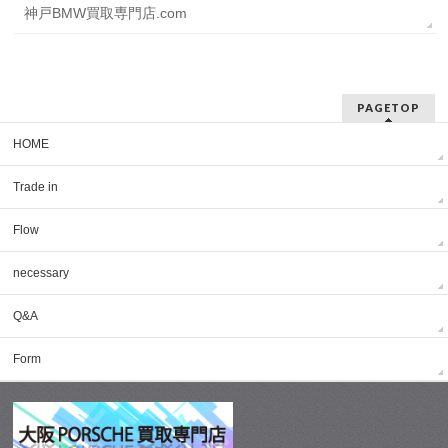
神戸BMW買取専門店.com
PAGETOP
HOME
Trade in
Flow
necessary
Q&A
Form