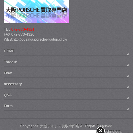
TEL
072-773-4321
FAX 072-773-4320
WEB:http://oosaka.porsche-kaitori.click/
HOME
Trade in
Flow
necessary
Q&A
Form
Copyright ©
大阪ポルシェ買取専門店
All Rights Reserved.
Powered by
WordPress
&
BizVektor Theme
by
Vektor,Inc.
technology.